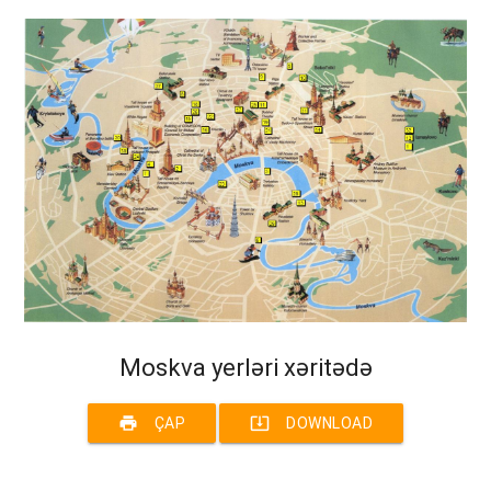
Moskva yerləri xəritədə
print
system_update_alt
ÇAP
DOWNLOAD