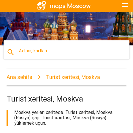
menu
search
Axtarış kartları
Ana səhifə
Turist xəritəsi, Moskva
Turist xəritəsi, Moskva
Moskva yerləri xəritədə. Turist xəritəsi, Moskva
(Rusiya) çap. Turist xəritəsi, Moskva (Rusiya)
yüklemek üçün.