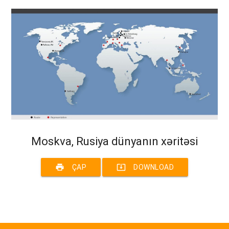
Moskva, Rusiya dünyanın xəritəsi
print
system_update_alt
ÇAP
DOWNLOAD