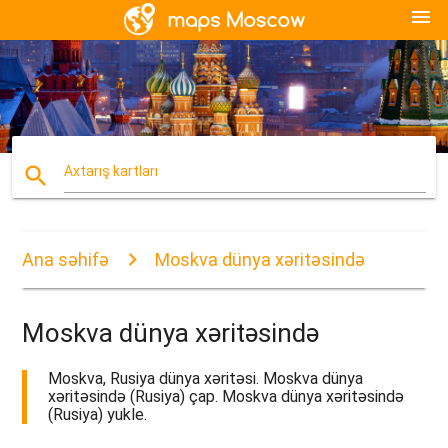
menu
search
Axtarış kartları
Ana səhifə
Moskva dünya xəritəsində
Moskva dünya xəritəsində
Moskva, Rusiya dünya xəritəsi. Moskva dünya
xəritəsində (Rusiya) çap. Moskva dünya xəritəsində
(Rusiya) yukle.